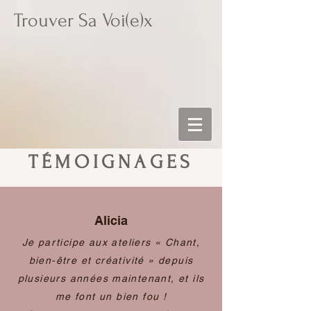
Trouver Sa Voi(e)x
TÉMOIGNAGES
Alicia
Je participe aux ateliers « Chant,
bien-être et créativité » depuis
plusieurs années maintenant, et ils
me font un bien fou !