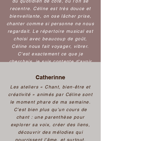
du quotidien de côté, où l'on se
recentre. Céline est très douce et
bienveillante, on ose lâcher prise,
chanter comme si personne ne nous
regardait. Le répertoire musical est
choisi avec beaucoup de goût,
Céline nous fait voyager, vibrer.
C'est exactement ce que je
cherchais, je suis contente d'avoir
croisé son chemin !
Catherinne
Les ateliers « Chant, bien-être et
créativité » animés par Céline sont
le moment phare de ma semaine.
C’est bien plus qu’un cours de
chant : une parenthèse pour
explorer sa voix, créer des liens,
découvrir des mélodies qui
nourrissent l’âme, et surtout,