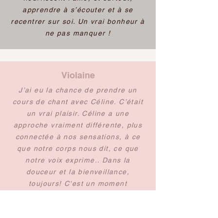
apprendre à s’écouter et à se
recentrer sur soi. Un vrai bonheur à
ne pas manquer !
Violaine
J’ai eu la chance de prendre un
cours de chant avec Céline. C’était
un vrai plaisir. Céline a une
approche vraiment différente, plus
connectée à nos sensations, à ce
que notre corps nous dit, ce que
notre voix exprime.. Dans la
douceur et la bienveillance,
toujours! C'est un moment
suspendu, qui fait du bien, amène
une vrai dose d’estime de soi, de