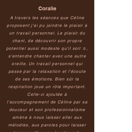
Coralie
A travers les séances que Céline
proposent j'ai pu joindre le plaisir à
un travail personnel. Le plaisir du
chant, de découvrir son propre
potentiel aussi modeste qu'il soit ☺️,
s'entendre chanter avec une autre
oreille. Un travail personnel qui
passe par la relaxation et l'écoute
de ses émotions. Bien sûr la
respiration joue un rôle important.
Celle-ci ajoutée à
l'accompagnement de Céline par sa
douceur et son professionnalisme
amène à nous laisser aller aux
mélodies, aux paroles pour laisser